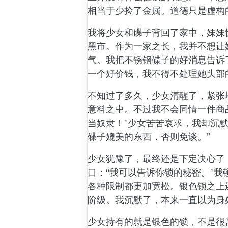
相当于少捡了金属。道德只是虚构
我将少女和碟子背回了家中，妹妹
黑市。作为一家之长，我并不想让
气。我把不锈钢碟子的好消息告诉
一个好价钱，我不得不处理她头部
不知过了多久，少女清醒了，紧张
意料之中。不过我不会同情一件商
当奴隶！”少女苦苦哀求，我却沉
碟子媲美的东西，否则免谈。”
少女犹豫了，最终还是下定决心了
口：“我可以告诉你锁的秘密。”
各种限制都更加宽松。银色锁之上
阶级。我沉默了，本来一直以为身
少女持有的就是银色的锁，不是很