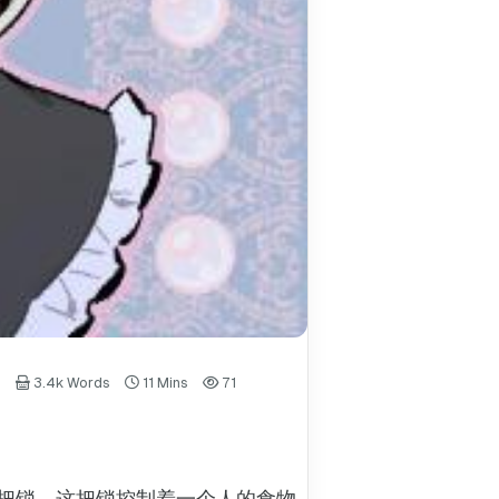
3.4k Words
11 Mins
71
把锁。这把锁控制着一个人的食物