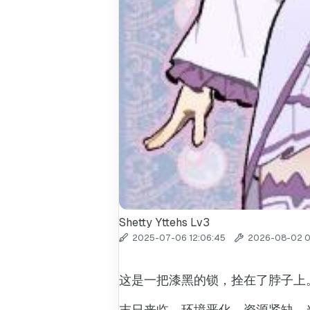
Shetty Yttehs
Lv3
2025-07-06 12:06:45
2026-08-02 0
这是一把漆黑的锁，拴在了脖子上
末日来临，环境恶化，资源紧缺，