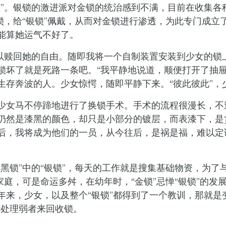
锁”。银锁的激进派对金锁的统治感到不满，目前在收集各
锁，给“银锁”佩戴，从而对金锁进行渗透，为此专门成立
能算她运气不好了。
，以赎回她的自由。随即我将一个自制装置安装到少女的锁
锁坏了就是死路一条吧。“我平静地说道，顺便打开了抽
生存奔波的人。少女惊愕，随即平静下来。“彼此彼此”，
少女马不停蹄地进行了换锁手术。手术的流程很漫长，不
仍然是漆黑的颜色，却只是小部分的镀层，而表漆下，是
后，我将成为他们的一员，从今往后，是祸是福，难以定
黑锁”中的“银锁”，每天的工作就是搜集基础物资，为了
家庭，可是命运多舛，在幼年时，“金锁”忌惮“银锁”的发
年来，少女，以及整个“银锁”都得到了一个教训，那就是
惜处理弱者来回收锁。