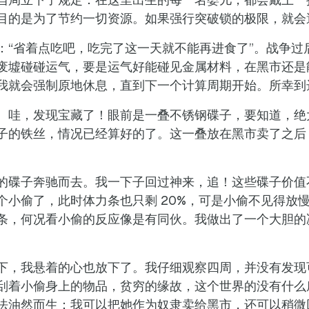
目的是为了节约一切资源。如果强行突破锁的极限，就会
：“省着点吃吧，吃完了这一天就不能再进食了”。战争过
废墟碰碰运气，要是运气好能碰见金属材料，在黑市还是
我就会强制原地休息，直到下一个计算周期开始。所幸到
。哇，发现宝藏了！眼前是一叠不锈钢碟子，要知道，绝
子的铁丝，情况已经算好的了。这一叠放在黑市卖了之后
的碟子奔驰而去。我一下子回过神来，追！这些碟子价值
个小偷了，此时体力条也只剩 20%，可是小偷不见得放
条，何况看小偷的反应像是有同伙。我做出了一个大胆的
下，我悬着的心也放下了。我仔细观察四周，并没有发现
刮着小偷身上的物品，贫穷的缘故，这个世界的没有什么
法油然而生：我可以把她作为奴隶卖给黑市，还可以稍微