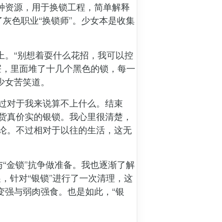
种资源，用于换锁工程，简单解释
了灰色职业“换锁师”。少女本是收集
上。“别想着耍什么花招，我可以控
屉，里面堆了十几个黑色的锁，每一
少女苦笑道。
过对于我来说算不上什么。结束
货真价实的银锁。我心里很清楚，
论。不过相对于以往的生活，这无
与“金锁”抗争做准备。我也逐渐了解
展，针对“银锁”进行了一次清理，这
变强与弱肉强食。也是如此，“银