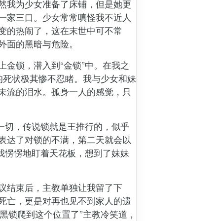
然我为少女准备了床铺，但是她更
一家三口。少女常常嗔怪我不近人
变的热闹了，这在末世中可不常
外面的黑暗与危险。
金锁，潜入到“金锁”中。在我之
体的死状极其惨不忍睹。我与少女和妹
未流的泪水。孤身一人的感觉，只
一切，传说锁就是王推行的，似乎
表达了对锁的不满，第二天就会以
我愣愣地盯着天花板，想到了妹妹
议结束后，主教单独让我留了下
死亡，更是对再也见不到家人的遗
过黑锁爬到这个位置了”主教冷笑道，