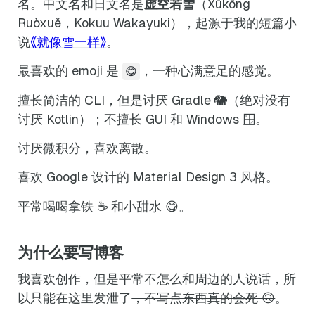
名。中文名和日文名是
虚空若雪
（Xūkōng
Ruòxuě，Kokuu Wakayuki），起源于我的短篇小
说
《就像雪一样》
。
最喜欢的 emoji 是
，一种心满意足的感觉。
😋
擅长简洁的 CLI，但是讨厌 Gradle 🐘（绝对没有
讨厌 Kotlin）；不擅长 GUI 和 Windows 🪟。
讨厌微积分，喜欢离散。
喜欢 Google 设计的 Material Design 3 风格。
平常喝喝拿铁 ☕ 和小甜水 😋。
为什么要写博客
我喜欢创作，但是平常不怎么和周边的人说话，所
以只能在这里发泄了
，不写点东西真的会死 🙃
。