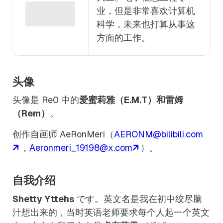
业，但是非常喜欢计算机
科学，未来也打算从事这
方面的工作。
头像
头像是 Re0 中的
爱蜜莉雅（E.M.T）
和
雷姆
（Rem）
。
创作自画师 AeRonMeri（
AERONM@bilibili.com
，
Aeronmeri_19198@x.com
）。
自我介绍
Shetty Yttehs
です。英文名是我在初中绞尽脑
汁想出来的，当时英语老师要求每个人起一个英文