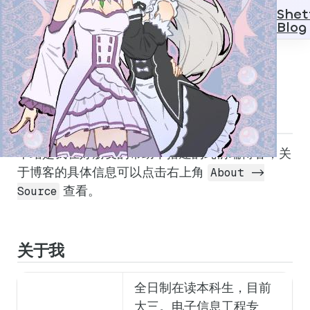
Shet
Blog
简介
关于本站
本站是我在好朋友的帮助下搭建的纯前端博客，关
于博客的具体信息可以点击右上角
About ->
查看。
Source
关于我
全日制在读本科生，目前
大三。电子信息工程专