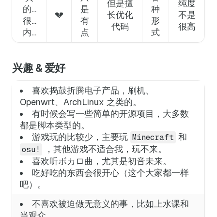
但是擅
纯度
的…
是
种
💔
长优化
不是
很…
有
形
代码
很高
内…
点
式
兴趣 & 爱好
喜欢捣鼓折腾电子产品，刷机、
Openwrt、ArchLinux 之类的。
有时候会写一些简单的开源项目，大多数
都是脚本类型的。
游戏玩的比较少，主要玩
和
Minecraft
，其他游戏不适合我，玩不来。
osu!
喜欢听ボカロ曲，尤其是初音未来。
吃好吃的东西会很开心（这个大家都一样
吧）。
不喜欢被迫做无意义的事，比如上水课和
当观众。