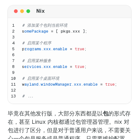
1
# 添加某个包到当前环境
2
s
omePackage
=
 [ pkgs.xxx ];
3
4
# 启用某个程序
5
p
rograms.xxx.enable
=
true
;
6
7
# 启用某种服务
8
s
ervices.xxx.enable
=
true
;
9
10
# 启用某个桌面环境
11
w
ayland.windowManager.xxx.enable
=
true
;
12
13
# ...
毕竟在其他发行版，大部分东西都是以
包
的形式存
在，甚至 Linux 内核都通过包管理器管理。nix 对
包进行了区分，但是对于普通用户来说，不需要关
心一个包是服务或是普通程序，只需要维护配置，