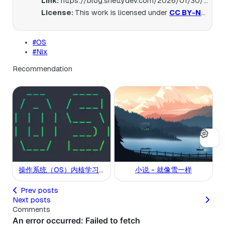
Link:
https://blog.shettydev.com/2026/01/30/nix-flake-project/
License:
This work is licensed under
CC BY-NC-SA 4.0
#OS
#Nix
Recommendation
操作系统（OS）内核学习
小说 - 就像雪一样
路线
Prev posts
Next posts
Comments