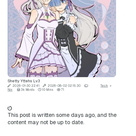
Shetty Yttehs
Lv3
2026-01-30 22:41
2026-08-02 02:15:30
Tech
>
Nix
3k Words
10 Mins
71
This post is written some days ago, and the
content may not be up to date.