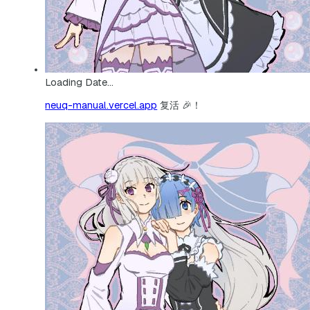
Loading Date...
neuq-manual.vercel.app
复活 🎉！