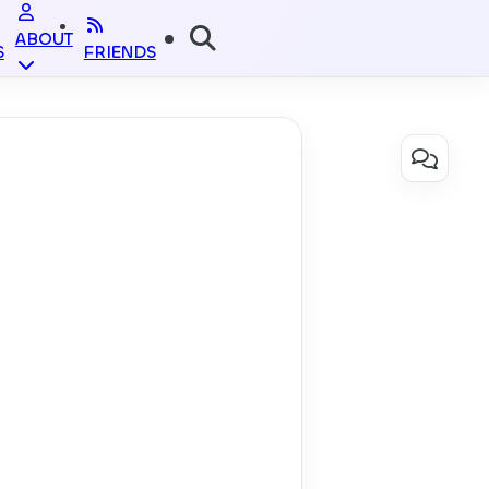
ABOUT
S
FRIENDS
ME
GITHUB
RESUME
SOURCE