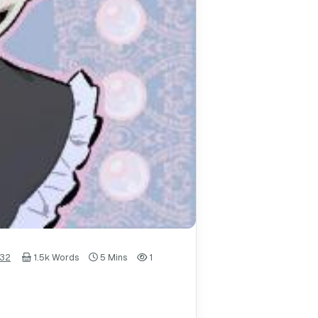
32
1.5k Words
5 Mins
1