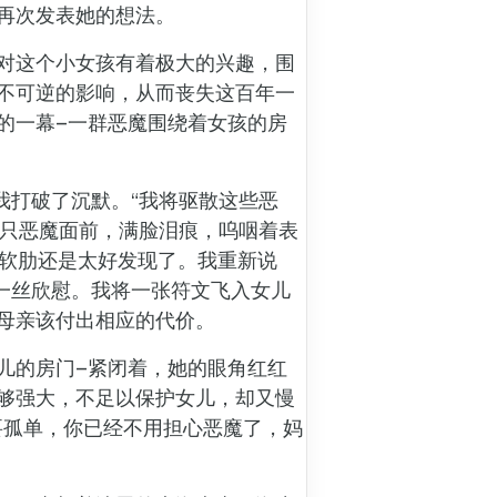
再次发表她的想法。
对这个小女孩有着极大的兴趣，围
不可逆的影响，从而丧失这百年一
的一幕–一群恶魔围绕着女孩的房
我打破了沉默。“我将驱散这些恶
这只恶魔面前，满脸泪痕，呜咽着表
的软肋还是太好发现了。我重新说
一丝欣慰。我将一张符文飞入女儿
母亲该付出相应的代价。
儿的房门–紧闭着，她的眼角红红
够强大，不足以保护女儿，却又慢
要孤单，你已经不用担心恶魔了，妈