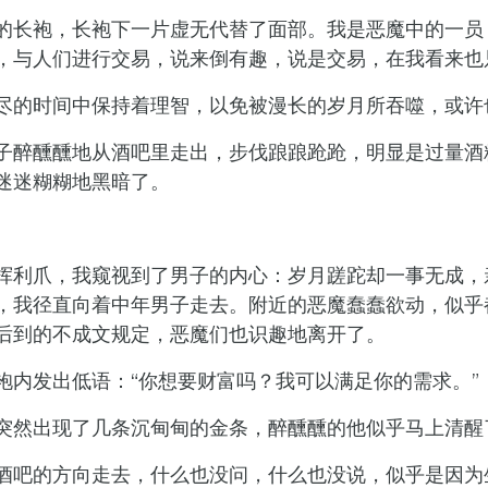
的长袍，长袍下一片虚无代替了面部。我是恶魔中的一员
，与人们进行交易，说来倒有趣，说是交易，在我看来也
尽的时间中保持着理智，以免被漫长的岁月所吞噬，或许
子醉醺醺地从酒吧里走出，步伐踉踉跄跄，明显是过量酒
迷迷糊糊地黑暗了。
挥利爪，我窥视到了男子的内心：岁月蹉跎却一事无成，
，我径直向着中年男子走去。附近的恶魔蠢蠢欲动，似乎
后到的不成文规定，恶魔们也识趣地离开了。
袍内发出低语：“你想要财富吗？我可以满足你的需求。”
突然出现了几条沉甸甸的金条，醉醺醺的他似乎马上清醒
酒吧的方向走去，什么也没问，什么也没说，似乎是因为