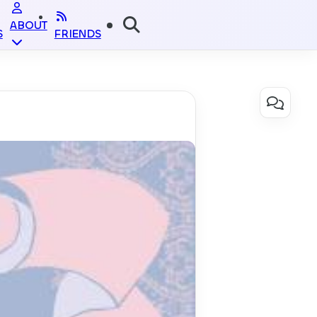
ABOUT
S
FRIENDS
ME
GITHUB
RESUME
SOURCE