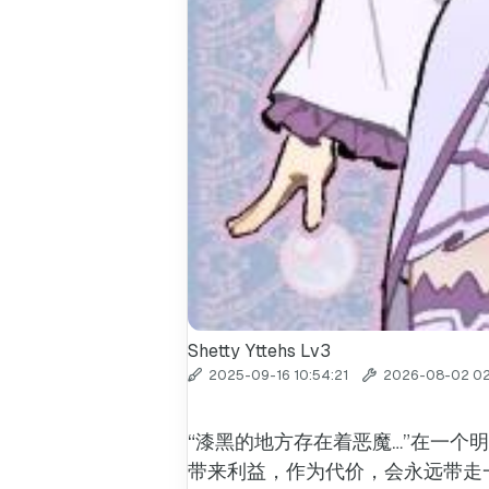
Shetty Yttehs
Lv3
2025-09-16 10:54:21
2026-08-02 02
“漆黑的地方存在着恶魔…”在一
带来利益，作为代价，会永远带走