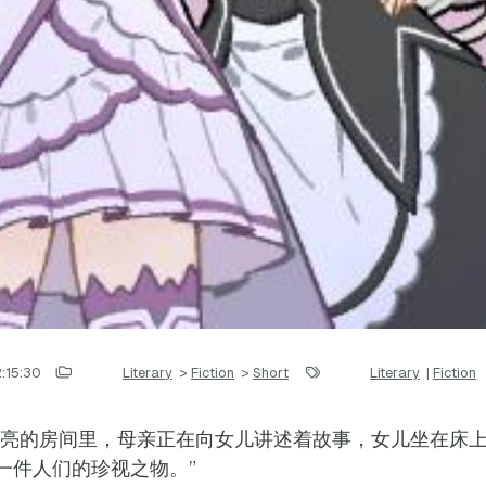
:15:30
Literary
>
Fiction
>
Short
Literary
|
Fiction
个明亮的房间里，母亲正在向女儿讲述着故事，女儿坐在床
一件人们的珍视之物。”