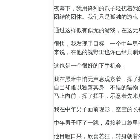
夜幕下，我用锋利的爪子轻抚着我
团结的团体。我们只是孤独的游魂
通过这样似有似无的游戏，在这无
很快，我发现了目标。一个中年男
来说，在他的视野里也许已经只剩
这也是一个很好的下手机会。
我在黑暗中悄无声息观察着，挥了
自己却难以独善其身。不错的猎物
马上向前，挥了挥手，示意着先来
我在中年男子面前现形，空空的长
中年男子吓了一跳，紧接着口袋里
他目瞪口呆，欣喜若狂，转身朝着