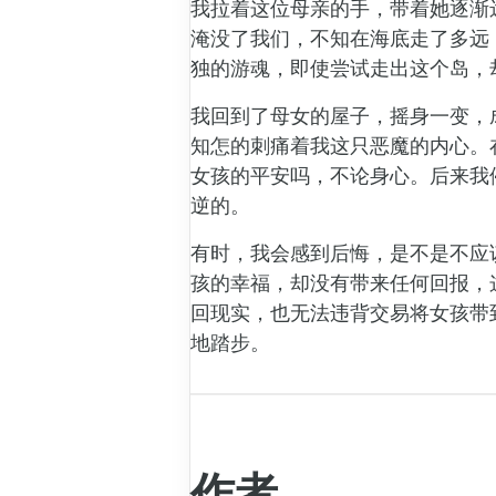
我拉着这位母亲的手，带着她逐渐
淹没了我们，不知在海底走了多远
独的游魂，即使尝试走出这个岛，
我回到了母女的屋子，摇身一变，
知怎的刺痛着我这只恶魔的内心。
女孩的平安吗，不论身心。后来我
逆的。
有时，我会感到后悔，是不是不应
孩的幸福，却没有带来任何回报，
回现实，也无法违背交易将女孩带
地踏步。
作者