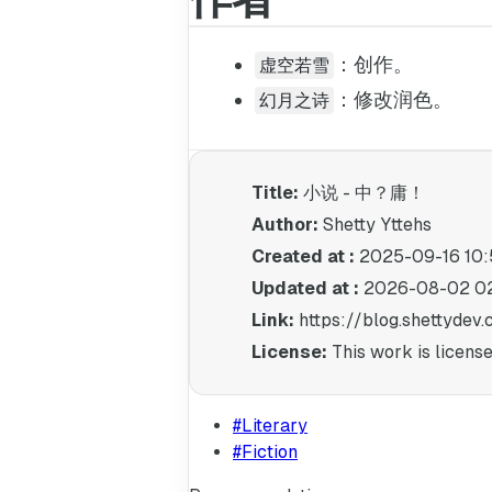
：创作。
虚空若雪
：修改润色。
幻月之诗
Title:
小说 - 中？庸！
Author:
Shetty Yttehs
Created at :
2025-09-16 10:
Updated at :
2026-08-02 02
Link:
https://blog.shettydev
License:
This work is licens
#Literary
#Fiction