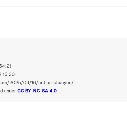
54:21
:15:30
.com/2025/09/16/fiction-chuuyou/
ed under
CC BY-NC-SA 4.0
.